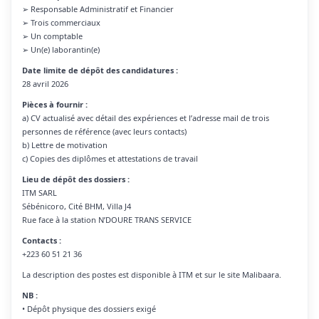
➢ Responsable Administratif et Financier
➢ Trois commerciaux
➢ Un comptable
➢ Un(e) laborantin(e)
Date limite de dépôt des candidatures :
28 avril 2026
Pièces à fournir :
a) CV actualisé avec détail des expériences et l’adresse mail de trois
personnes de référence (avec leurs contacts)
b) Lettre de motivation
c) Copies des diplômes et attestations de travail
Lieu de dépôt des dossiers :
ITM SARL
Sébénicoro, Cité BHM, Villa J4
Rue face à la station N’DOURE TRANS SERVICE
Contacts :
+223 60 51 21 36
La description des postes est disponible à ITM et sur le site Malibaara.
NB :
• Dépôt physique des dossiers exigé