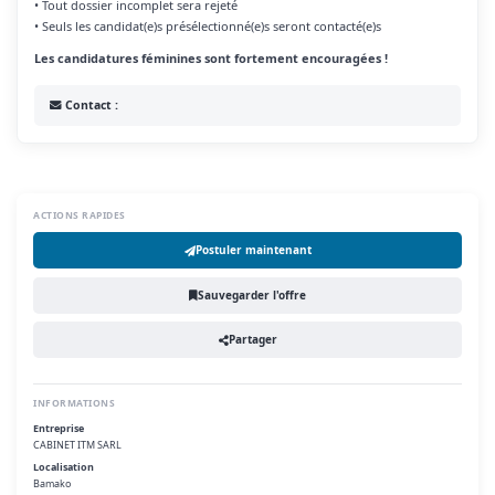
• Tout dossier incomplet sera rejeté
• Seuls les candidat(e)s présélectionné(e)s seront contacté(e)s
Les candidatures féminines sont fortement encouragées !
Contact :
ACTIONS RAPIDES
Postuler maintenant
Sauvegarder l'offre
Partager
INFORMATIONS
Entreprise
CABINET ITM SARL
Localisation
Bamako