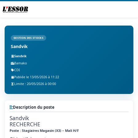
GESTION DES STOCKS
Sandvik
Sandvik
Bamako
CDI
Publiée le 13/05/2026 à 11:22
Limite : 20/05/2026 à 00:00
Description du poste
Sandvik
RECHERCHE
Poste : Stagiaires Magasin (X3) – Mali H/F