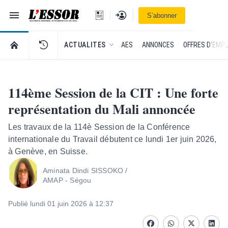
Navigation
Se connecter
S’abonner
L'Essor - retour à la une
RETOUR À LA PAGE D’ACCUEIL DE L'ESSOR
ACTUALITES
AES
ANNONCES
OFFRES D'EMPL
114ème Session de la CIT : Une forte
représentation du Mali annoncée
Les travaux de la 114è Session de la Conférence
internationale du Travail débutent ce lundi 1er juin 2026,
à Genève, en Suisse.
Aminata Dindi SISSOKO /
AMAP - Ségou
Publié lundi 01 juin 2026 à 12:37