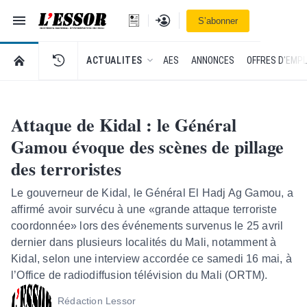
Navigation
Se connecter
S’abonner
L'Essor - retour à la une
RETOUR À LA PAGE D’ACCUEIL DE L'ESSOR
ACTUALITES
AES
ANNONCES
OFFRES D'EMPL
Attaque de Kidal : le Général
Gamou évoque des scènes de pillage
des terroristes
Le gouverneur de Kidal, le Général El Hadj Ag Gamou, a
affirmé avoir survécu à une «grande attaque terroriste
coordonnée» lors des événements survenus le 25 avril
dernier dans plusieurs localités du Mali, notamment à
Kidal, selon une interview accordée ce samedi 16 mai, à
l’Office de radiodiffusion télévision du Mali (ORTM).
Rédaction Lessor