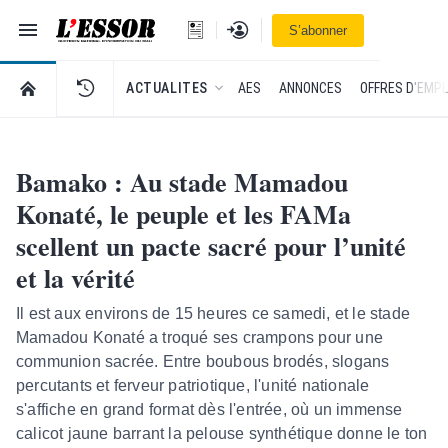
Navigation
Se connecter
S’abonner
L'Essor - retour à la une
RETOUR À LA PAGE D’ACCUEIL DE L'ESSOR
ACTUALITES
AES
ANNONCES
OFFRES D'EMPL
Bamako : Au stade Mamadou
Konaté, le peuple et les FAMa
scellent un pacte sacré pour l’unité
et la vérité
​Il est aux environs de 15 heures ce samedi, et le stade
Mamadou Konaté a troqué ses crampons pour une
communion sacrée. Entre boubous brodés, slogans
percutants et ferveur patriotique, l'unité nationale
s'affiche en grand format dès l'entrée, où un immense
calicot jaune barrant la pelouse synthétique donne le ton