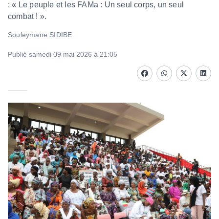
: « Le peuple et les FAMa : Un seul corps, un seul
combat ! ».
Souleymane SIDIBE
Publié samedi 09 mai 2026 à 21:05
Facebook
whatsapp
Twitter
Linke