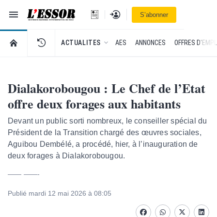
Navigation
Se connecter
S’abonner
L'Essor - retour à la une
RETOUR À LA PAGE D’ACCUEIL DE L'ESSOR
ACTUALITES
AES
ANNONCES
OFFRES D'EMPL
Dialakorobougou : Le Chef de l’Etat
offre deux forages aux habitants
Devant un public sorti nombreux, le conseiller spécial du
Président de la Transition chargé des œuvres sociales,
Aguibou Dembélé, a procédé, hier, à l’inauguration de
deux forages à Dialakorobougou.
—— ——-
Publié mardi 12 mai 2026 à 08:05
Facebook
whatsapp
Twitter
Linke