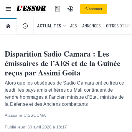
Navigation
Se connecter
S’abonner
L'Essor - retour à la une
RETOUR À LA PAGE D’ACCUEIL DE L'ESSOR
ACTUALITES
AES
ANNONCES
OFFRES D'EMPL
Disparition Sadio Camara : Les
émissaires de l’AES et de la Guinée
reçus par Assimi Goïta
Alors que les obsèques de Sadio Camara ont eu lieu ce
jeudi, les pays amis et frères du Mali continuent de
rendre hommages à l’ancien ministre d’Etat, ministre de
la Défense et des Anciens combattants
Alassane CISSOUMA
Publié jeudi 30 avril 2026 à 18:17