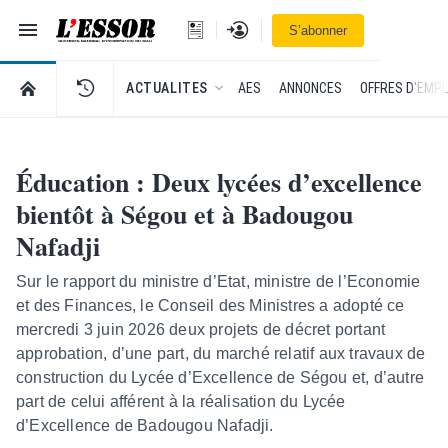
Navigation
Se connecter
S’abonner
L'Essor - retour à la une
RETOUR À LA PAGE D’ACCUEIL DE L'ESSOR
ACTUALITES
AES
ANNONCES
OFFRES D'EMPL
Éducation : Deux lycées d’excellence
bientôt à Ségou et à Badougou
Nafadji
Sur le rapport du ministre d’Etat, ministre de l’Economie
et des Finances, le Conseil des Ministres a adopté ce
mercredi 3 juin 2026 deux projets de décret portant
approbation, d’une part, du marché relatif aux travaux de
construction du Lycée d’Excellence de Ségou et, d’autre
part de celui afférent à la réalisation du Lycée
d’Excellence de Badougou Nafadji.