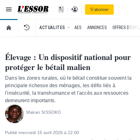
Navigation
Se connecter
S’abonner
L'Essor - retour à la une
RETOUR À LA PAGE D’ACCUEIL DE L'ESSOR
ACTUALITES
AES
ANNONCES
OFFRES D'EMPL
Élevage : Un dispositif national pour
protéger le bétail malien
Dans les zones rurales, où le bétail constitue souvent la
principale richesse des ménages, les défis liés à
l'insécurité, la transhumance et l'accès aux ressources
demeurent importants.
Makan SISSOKO
Publié mercredi 15 avril 2026 à 22:00