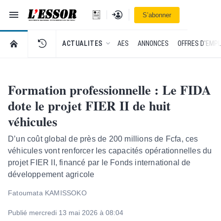
Navigation
Se connecter
S’abonner
L'Essor - retour à la une
RETOUR À LA PAGE D’ACCUEIL DE L'ESSOR
ACTUALITES
AES
ANNONCES
OFFRES D'EMPL
Formation professionnelle : Le FIDA
dote le projet FIER II de huit
véhicules
D’un coût global de près de 200 millions de Fcfa, ces
véhicules vont renforcer les capacités opérationnelles du
projet FIER II, financé par le Fonds international de
développement agricole
Fatoumata KAMISSOKO
Publié mercredi 13 mai 2026 à 08:04