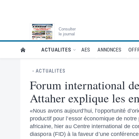
Consulter
le journal
AES
ANNONCES
OFFR
ACTUALITES
RETOUR À LA PAGE D’ACCUEIL DE L'ESSOR
ACTUALITES
Forum international de
Attaher explique les e
«Nous avons aujourd’hui, l’opportunité d’ori
productif pour l’essor économique de notre pa
africaine, hier au Centre international de 
diaspora (FID) à la faveur d’une conférence