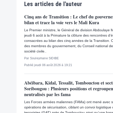
Les articles de l'auteur
Cinq ans de Transition : Le chef du gouverne
bilan et trace la voie vers le Mali Kura
Le Premier ministre, le Général de division Abdoulaye 
jeudi 6 août à la Primature la clôture des rencontres d
consacrées au bilan des cinq années de la Transition. C
des membres du gouvernement, du Conseil national de la
société civile..
Par Souleymane SIDIBE
Publié jeudi 06 août 2026 à 19:21
Abéibara, Kidal, Tessalit, Tombouctou et sec
Soribougou : Plusieurs positions et regroupem
neutralisés par les fama
Les Forces armées maliennes (FAMa) ont mené avec s
opérations de sécurisation, ciblant un convoi logistiq
terroristes (GAT) près de Tombouctou ainsi qu’une base 