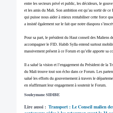
entre les secteurs privé et public, les décideurs, le gou
et les amis du Mali. Son ambition est qu
’au sortir de c
qui puisse nous aider à mieux rentabiliser cette force q
a ins
ist
é également sur le fait que notre diaspora s’insc
Pour sa part, le pr
ésident du Haut conseil des Maliens d
accompagner le FID. Habib Sylla entend surtout mobilis
massivement présent à ce Forum et qu’elle apporte sa co
Il a salué la vision et l’engagement du Président de la Tr
du Mali trouve tout son
écho dans ce Forum. Les partenai
salué les efforts du gouvernement à travers le départemen
en réaffirmant leur engagement à souten
ir le Forum.
Souleymane SIDIBE
Lire aussi :
Transport : Le Conseil malien des