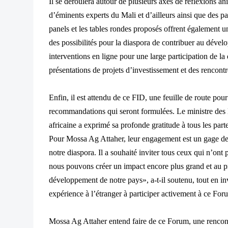
Il se déroule
ra autour de plusieurs axes de r
éflexions a
d’éminents experts du Mali et d’ailleurs ainsi que des pa
panels et les tables rondes proposés offrent également u
des possibilit
és pour la diaspora de contribuer au dévelo
interventions en ligne pour une large participation de la
présentations de p
rojets d
’investissement et des rencont
Enfin, il est attendu de ce FID, une feuille de route pou
recommandations qui seront formulées. Le ministre des M
africaine a exprimé sa profonde gratitude à tous les pa
Pour Mossa Ag Attaher, leur engagement est un gage de 
notre diaspora. Il a souh
ait
é inviter tous ceux qui n’ont p
nous pouvons créer un impact encore plus grand et au pr
développement de notre pays», a-t-il soutenu, tout en in
exp
érience à l’étranger à participer activement à ce For
Mossa Ag Attaher entend faire de ce Forum, une rencont