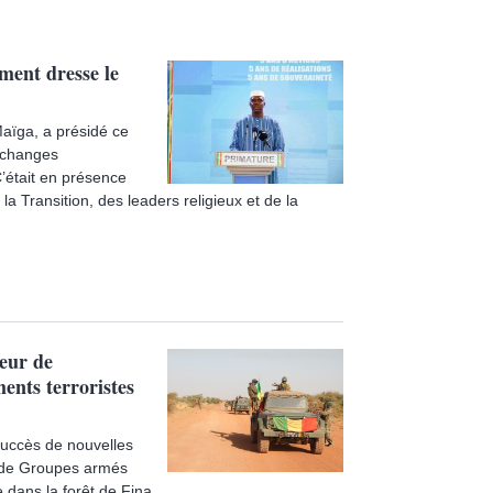
ment dresse le
Maïga, a présidé ce
’échanges
’était en présence
 Transition, des leaders religieux et de la
teur de
ents terroristes
uccès de nouvelles
ue de Groupes armés
dans la forêt de Fina..