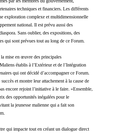
nimés par les membres du gouvernement,
rtenaires techniques et financiers. Les différents
ne explora
tion complexe et multidimensionnelle
ppement national. Il est prévu aussi des
 diaspora. Sans oublier, des expositions, des
res qui sont prévues tout au long de ce Forum.
r la mise en œuvre des principales
aliens établis à l’Extér
ieur et de l
’Intégration
rtenaires qui ont décidé d’accompagner ce Forum.
succès et montre leur attachement à la cause de
as encore rejoint l’initiative à le faire. «Ensemble,
ix des opportunités inégalées pour le
vitant la jeunesse
malienne qui a fait son
um.
re qui impacte tout en cr
éant un dialogue direct