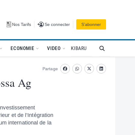
Se connecter
Nos Tarifs
Se connecter
S’abonner
PODCAT
KIBARU
ECONOMIE
VIDEO
Partage
Facebook
whatsapp
Twitter
Linkedin
ossa Ag
’investissement
eur et de l’Intégration
m international de la