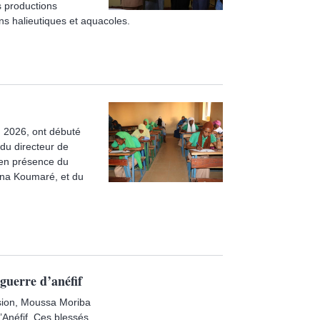
s productions
s halieutiques et aquacoles.
n 2026, ont débuté
 du directeur de
 en présence du
ana Koumaré, et du
guerre d’anéfif
ision, Moussa Moriba
d’Anéfif. Ces blessés