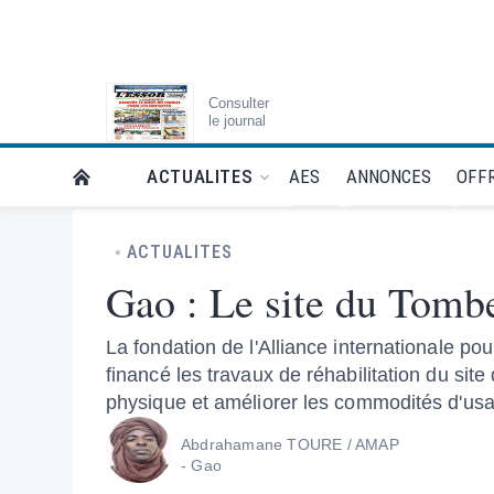
Consulter
le journal
AES
ANNONCES
OFFR
ACTUALITES
RETOUR À LA PAGE D’ACCUEIL DE L'ESSOR
ACTUALITES
Gao : Le site du Tomb
La fondation de l'Alliance internationale pou
financé les travaux de réhabilitation du sit
physique et améliorer les commodités d'usag
Abdrahamane TOURE / AMAP
- Gao