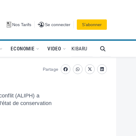
Se connecter
Nos Tarifs
Se connecter
S’abonner
PODCAT
KIBARU
ECONOMIE
VIDEO
Partage
Facebook
whatsapp
Twitter
Linkedin
conflit (ALIPH) a
l'état de conservation