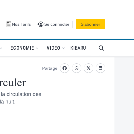
Se connecter
Nos Tarifs
Se connecter
S’abonner
PODCAT
KIBARU
ECONOMIE
VIDEO
Partage
Facebook
whatsapp
Twitter
Linkedin
rculer
la circulation des
a nuit.