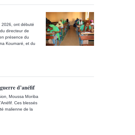
n 2026, ont débuté
 du directeur de
 en présence du
ana Koumaré, et du
guerre d’anéfif
ision, Moussa Moriba
d’Anéfif. Ces blessés
ité malienne de la