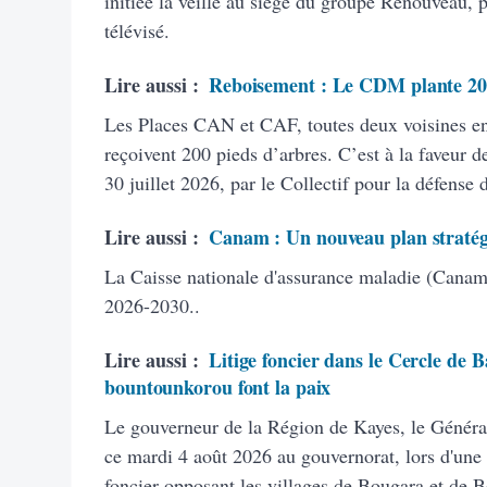
initiée la veille au siège du groupe Renouveau, 
télévisé.
Lire aussi :
Reboisement : Le CDM plante 20
Les Places CAN et CAF, toutes deux voisines 
reçoivent 200 pieds d’arbres. C’est à la faveur de
30 juillet 2026, par le Collectif pour la défense
Lire aussi :
Canam : Un nouveau plan stratég
La Caisse nationale d'assurance maladie (Canam)
2026-2030..
Lire aussi :
Litige foncier dans le Cercle de B
bountounkorou font la paix
Le gouverneur de la Région de Kayes, le Généra
ce mardi 4 août 2026 au gouvernorat, lors d'une 
foncier opposant les villages de Bougara et de 