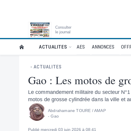
Consulter
le journal
AES
ANNONCES
OFFR
ACTUALITES
RETOUR À LA PAGE D’ACCUEIL DE L'ESSOR
ACTUALITES
Gao : Les motos de gros
Le commandement militaire du secteur N°1 de
motos de grosse cylindrée dans la ville et 
Abdrahamane TOURE / AMAP
- Gao
Publié mercredi 03 juin 2026 à 08:41