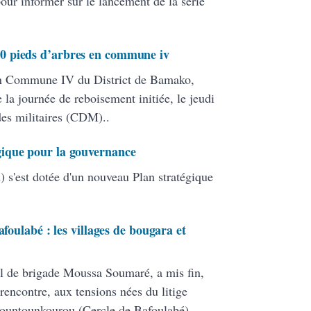
pour informer sur le lancement de la série
0 pieds d’arbres en commune iv
en Commune IV du District de Bamako,
 la journée de reboisement initiée, le jeudi
 des militaires (CDM)..
ique pour la gouvernance
 s'est dotée d'un nouveau Plan stratégique
afoulabé : les villages de bougara et
l de brigade Moussa Soumaré, a mis fin,
rencontre, aux tensions nées du litige
Bountounkourou (Cercle de Bafoulabé)..