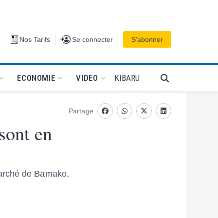
Se connecter
Nos Tarifs
Se connecter
S’abonner
PODCAT
KIBARU
ECONOMIE
VIDEO
Partage
Facebook
whatsapp
Twitter
Linkedin
sont en
Marché de Bamako,