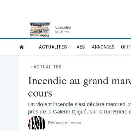
Consulter
le journal
AES
ANNONCES
OFFR
ACTUALITES
RETOUR À LA PAGE D’ACCUEIL DE L'ESSOR
ACTUALITES
Incendie au grand mar
cours
Un violent incendie s’est déclaré mercred
près de la Galerie Djigué, sur la rue Brière d
Rédaction Lessor