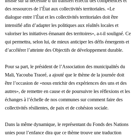
insisté sur la nécessité d’un transfert e
ffectif des comp
étences et
des ressources de l’État aux collectivités territoriales. «Le
dialogue entre l’État et les collectivités territoriales doit être
intensifié afin d’adapter les politiques aux réalités locales et
valoriser les initiatives émanant d
es territoires
», a-t-il souligné. Ce
qui permettra, selon lui, de mieux anticiper les défis émergents et
d’accélérer l’atteinte des Objectifs de développement durable.
Pour sa part, le pr
ésident de l’Association des municipalités du
Mali, Yacouba Traoré, a
ajout
é que le thème de la journée doit
être l’occasion de «nous enrichir des expériences des uns et des
autres», de remettre en cause et de poursuivre les réflexions et les
échanges à l’échelle de nos communes sur comment faire des
collectivités résilient
es, de paix et de coh
ésion sociale.
Dans la m
ême dynamique, le représentant du Fonds des Nations
unies pour l’enfance dira que ce thème trouve une traduction