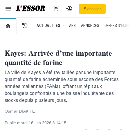
Navigation
Se connecter
S’abonner
L'Essor - retour à la une
RETOUR À LA PAGE D’ACCUEIL DE L'ESSOR
ACTUALITES
AES
ANNONCES
OFFRES D'EMPL
Kayes: Arrivée d’une importante
quantité de farine
La ville de Kayes a été ravitaillée par une importante
quantité de farine acheminée sous escorte des Forces
armées maliennes (FAMa), offrant un répit aux
boulangers confrontés à une baisse inquiétante des
stocks depuis plusieurs jours.
Oumar DIAKITE
Publié mardi 16 juin 2026 à 14:15