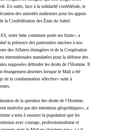
lé. En outre, face à la solidarité confédérale, le
réciation des autorités maliennes pour les appuis
de la Confédération des États du Sahel.
AES, notre lutte commune porte ses fruits», a
lué la présence des partenaires sincères à nos
stre des Affaires étrangères et de la Coopération
tions internationales mandatées pour la défense des
ales supposées défendre les droits de l’Homme. Il
nt étrangement absentes lorsque le Mali a été
age de la condamnation sélective» suite à
entes.
litisation de la question des droits de l’Homme,
nt motivées par des intentions géopolitiques», a
nne a tenu à rassurer la population que les
 mission avec courage, professionnalisme et
tanguer, mais le Mali ne chavirera pas», a-t-il