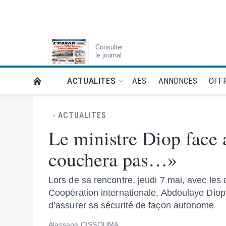
Consulter
le journal
AES
ANNONCES
OFFR
ACTUALITES
RETOUR À LA PAGE D’ACCUEIL DE L'ESSOR
ACTUALITES
Le ministre Diop face 
couchera pas…»
Lors de sa rencontre, jeudi 7 mai, avec les 
Coopération internationale, Abdoulaye Diop,
d’assurer sa sécurité de façon autonome
Alassane CISSOUMA