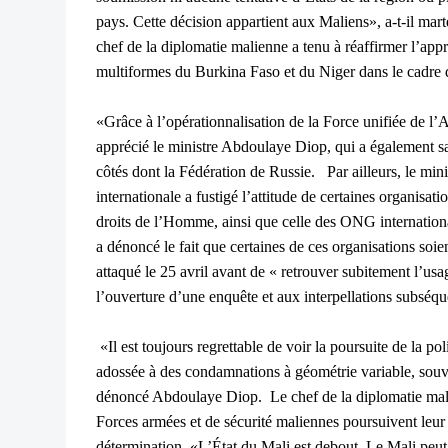
pays. Cette décision appartient aux Maliens», a-t-il marte
chef de la diplomatie malienne a tenu à réaffirmer l’app
multiformes du Burkina Faso et du Niger dans le cadre 
«Grâce à l’opérationnalisation de la Force unifiée de l’
apprécié le ministre Abdoulaye Diop, qui a également sa
côtés dont la Fédération de Russie. Par ailleurs, le mini
internationale a fustigé l’attitude de certaines organisa
droits de l’Homme, ainsi que celle des ONG internation
a dénoncé le fait que certaines de ces organisations soie
attaqué le 25 avril avant de « retrouver subitement l’us
l’ouverture d’une enquête et aux interpellations subséqu
«Il est toujours regrettable de voir la poursuite de la po
adossée à des condamnations à géométrie variable, souve
dénoncé Abdoulaye Diop. Le chef de la diplomatie malie
Forces armées et de sécurité maliennes poursuivent leur
détermination. «L’État du Mali est debout. Le Mali peut 