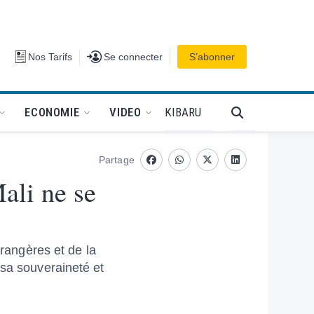
Se connecter
Nos Tarifs
Se connecter
S’abonner
PODCAT
KIBARU
ECONOMIE
VIDEO
Partage
Facebook
whatsapp
Twitter
Linkedin
ali ne se
trangères et de la
 sa souveraineté et