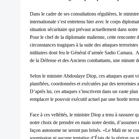
Dans le cadre de ses consultations régulières, le ministr
internationale s’est entretenu hier avec le corps diplom
situation sécuritaire qui prévaut actuellement dans notre
Pour le chef de la diplomatie malienne, cette rencontre 
circonstances tragiques à la suite des attaques terroristes
militaires dont feu le Général d’armée Sadio Camara. A 
de la Défense et des Anciens combattants, une minute de
Selon le ministre Abdoulaye Diop, ces attaques ayant visé
planifiées, coordonnées et exécutées par des terroristes 
D’après lui, ces attaques s’inscrivent dans un vaste plan
remplacer le pouvoir exécutif actuel par une horde terro
Face à ces velléités, le ministre Diop a tenu à rassurer
notre choix de prendre en main notre destin, d’assumer n
façon autonome ne seront pas brisés. «Le Mali ne se c
soumission ni aucune tentative d’États de la région ou pl