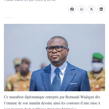
Facebook
whatsapp
Twitter
Linke
Ce marathon diplomatique entrepris par Romuald Wadagni dès
l’entame de son mandat dessine ainsi les contours d’une mise à
jour majeure de la politique étrangère béninoise.