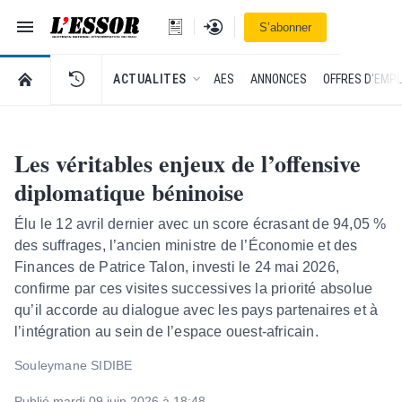
Navigation
Se connecter
S’abonner
L'Essor - retour à la une
RETOUR À LA PAGE D’ACCUEIL DE L'ESSOR
ACTUALITES
AES
ANNONCES
OFFRES D'EMPL
Les véritables enjeux de l’offensive
diplomatique béninoise
Élu le 12 avril dernier avec un score écrasant de 94,05 %
des suffrages, l’ancien ministre de l’Économie et des
Finances de Patrice Talon, investi le 24 mai 2026,
confirme par ces visites successives la priorité absolue
qu’il accorde au dialogue avec les pays partenaires et à
l’intégration au sein de l’espace ouest-africain.
Souleymane SIDIBE
Publié mardi 09 juin 2026 à 18:48