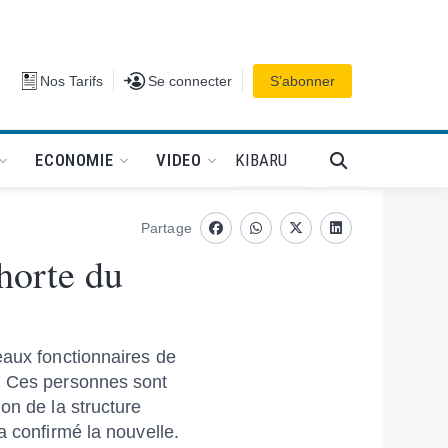
Se connecter
Nos Tarifs
Se connecter
S’abonner
PODCAT
KIBARU
ECONOMIE
VIDEO
Partage
Facebook
whatsapp
Twitter
Linkedin
horte du
eaux fonctionnaires de
s. Ces personnes sont
on de la structure
a confirmé la nouvelle.