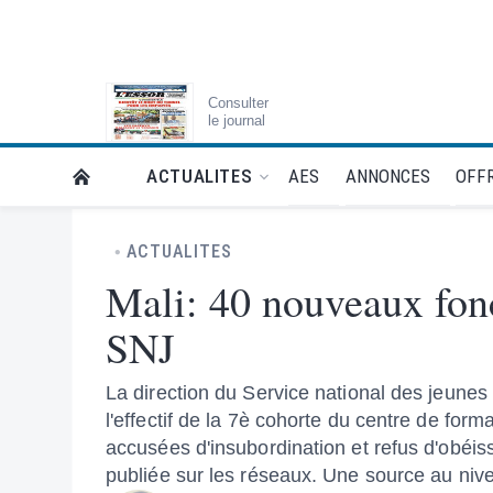
Consulter
le journal
AES
ANNONCES
OFFR
ACTUALITES
RETOUR À LA PAGE D’ACCUEIL DE L'ESSOR
ACTUALITES
Mali: 40 nouveaux fonc
SNJ
La direction du Service national des jeunes
l'effectif de la 7è cohorte du centre de f
accusées d'insubordination et refus d'obéis
publiée sur les réseaux. Une source au nive