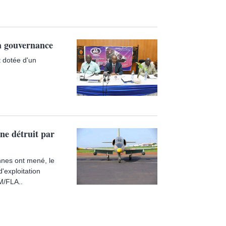
a gouvernance
 dotée d'un
ine détruit par
nnes ont mené, le
'exploitation
IM/FLA..