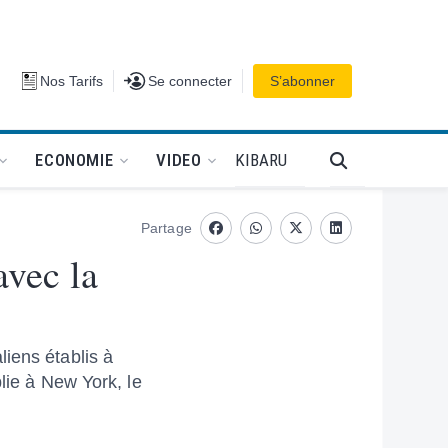
Se connecter
Nos Tarifs
Se connecter
S’abonner
PODCAT
KIBARU
ECONOMIE
VIDEO
Partage
Facebook
whatsapp
Twitter
Linkedin
avec la
iens établis à
lie à New York, le