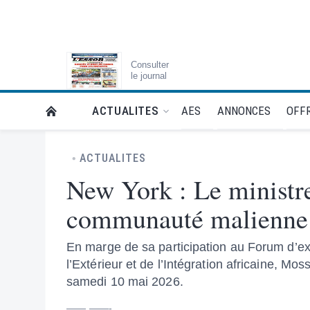
Consulter
le journal
AES
ANNONCES
OFFR
ACTUALITES
RETOUR À LA PAGE D’ACCUEIL DE L'ESSOR
ACTUALITES
New York : Le ministr
communauté malienne
En marge de sa participation au Forum d’exa
l’Extérieur et de l’Intégration africaine, M
samedi 10 mai 2026.
—— ——-