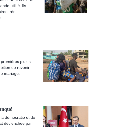
de utilité. Ils
ires très
n..
 premières pluies.
bition de revenir
 de mariage.
manqué
e la démocratie et de
état déclenchée par