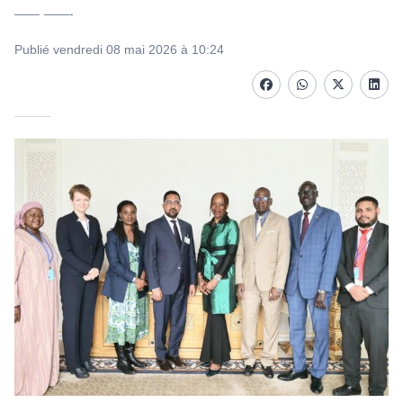
—— ——-
Publié vendredi 08 mai 2026 à 10:24
Facebook
whatsapp
Twitter
Linke