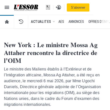
Navigation
Se connecter
S’abonner
L'Essor - retour à la une
RETOUR À LA PAGE D’ACCUEIL DE L'ESSOR
ACTUALITES
AES
ANNONCES
OFFRES D'EMPL
New York : Le ministre Mossa Ag
Attaher rencontre la directrice de
l’OIM
Le ministre des Maliens établis à l’Extérieur et de
l’Intégration africaine, Mossa Ag Attaher, a été reçu en
audience, le mercredi 6 mai 2026, par Mme Ugochi
Daniels, Directrice générale adjointe de l’Organisation
internationale pour les migrations (OIM), au siège des
Nations unies, dans le cadre du Forum d’examen des
migrations internationales.