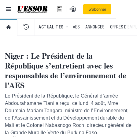
Navigation
Se connecter
S’abonner
L'Essor - retour à la une
RETOUR À LA PAGE D’ACCUEIL DE L'ESSOR
ACTUALITES
AES
ANNONCES
OFFRES D'EMPL
Niger : Le Président de la
République s’entretient avec les
responsables de l’environnement de
l’AES
Le Président de la République, le Général d’armée
Abdourahamane Tiani a reçu, ce lundi 4 août, Mme
Doumbia Mariam Tangara, ministre de l’Environnement,
de l’Assainissement et du Développement durable du
Mali et le Colonel Nabasnogo Roch, directeur général de
la Grande Muraille Verte du Burkina Faso.