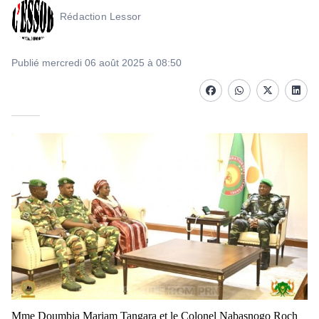
Rédaction Lessor
Publié mercredi 06 août 2025 à 08:50
Facebook
whatsapp
Twitter
Linke
Mme Doumbia Mariam Tangara et le Colonel Nabasnogo Roch