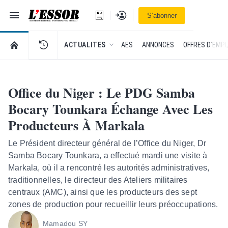
Navigation
Se connecter
S’abonner
L'Essor - retour à la une
RETOUR À LA PAGE D’ACCUEIL DE L'ESSOR
ACTUALITES
AES
ANNONCES
OFFRES D'EMPL
Office du Niger : Le PDG Samba
Bocary Tounkara Échange Avec Les
Producteurs À Markala
Le Président directeur général de l’Office du Niger, Dr
Samba Bocary Tounkara, a effectué mardi une visite à
Markala, où il a rencontré les autorités administratives,
traditionnelles, le directeur des Ateliers militaires
centraux (AMC), ainsi que les producteurs des sept
zones de production pour recueillir leurs préoccupations.
Mamadou SY