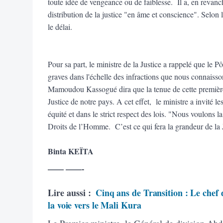
toute idée de vengeance ou de faiblesse. Il a, en revanche
distribution de la justice "en âme et conscience". Selon 
le délai.
Pour sa part, le ministre de la Justice a rappelé que le Pôl
graves dans l'échelle des infractions que nous connaisso
Mamoudou Kassogué dira que la tenue de cette première 
Justice de notre pays. A cet effet, le ministre a invité le
équité et dans le strict respect des lois. "Nous voulons la
Droits de l’Homme. C’est ce qui fera la grandeur de la 
Binta KEÏTA
—— ——-
Lire aussi :
Cinq ans de Transition : Le chef 
la voie vers le Mali Kura
Le Premier ministre, le Général de division Abd