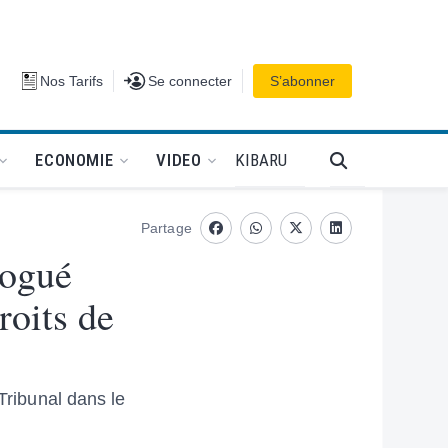
Se connecter
Nos Tarifs
Se connecter
S’abonner
PODCAT
KIBARU
ECONOMIE
VIDEO
Partage
Facebook
whatsapp
Twitter
Linkedin
sogué
roits de
Tribunal dans le