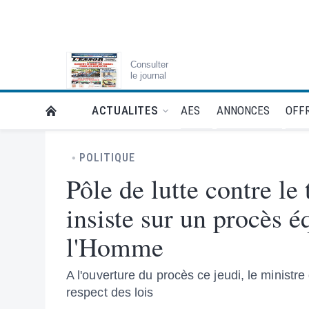
Consulter
le journal
AES
ANNONCES
OFFR
ACTUALITES
RETOUR À LA PAGE D’ACCUEIL DE L'ESSOR
POLITIQUE
Pôle de lutte contre le
insiste sur un procès é
l'Homme
A l'ouverture du procès ce jeudi, le ministr
respect des lois