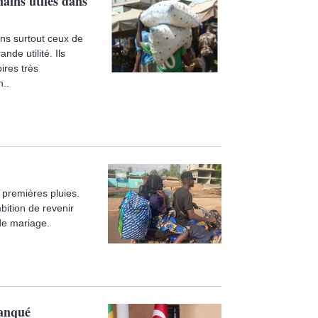
mains utiles dans
ins surtout ceux de
de utilité. Ils
ires très
n..
 premières pluies.
bition de revenir
 de mariage.
manqué