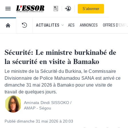
Navigation
Se connecter
S’abonner
L'Essor - retour à la une
RETOUR À LA PAGE D’ACCUEIL DE L'ESSOR
ACTUALITES
AES
ANNONCES
OFFRES D'EMPL
Sécurité: Le ministre burkinabé de
la sécurité en visite à Bamako
Le ministre de la Sécurité du Burkina, le Commissaire
Divisionnaire de Police Mahamadou SANA est arrivé ce
dimanche 31 mai 2026 à Bamako pour une visite de
travail de quelques jours.
Aminata Dindi SISSOKO /
AMAP - Ségou
Publié dimanche 31 mai 2026 à 20:03