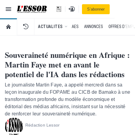
Navigation
Se connecter
S’abonner
L'Essor - retour à la une
RETOUR À LA PAGE D’ACCUEIL DE L'ESSOR
ACTUALITES
AES
ANNONCES
OFFRES D'EMPL
Souveraineté numérique en Afrique :
Martin Faye met en avant le
potentiel de l'IA dans les rédactions
Le journaliste Martin Faye, a appelé mercredi dans sa
leçon inaugurale du FOPAME au CICB de Bamako à une
transformation profonde du modèle économique et
éditorial des médias africains, insistant sur la nécessité
de renforcer leur souveraineté numérique.
Rédaction Lessor