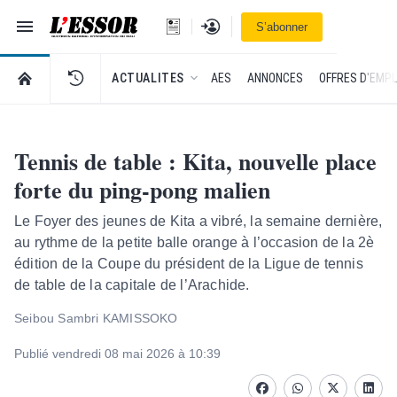
Navigation
Se connecter
S’abonner
L'Essor - retour à la une
RETOUR À LA PAGE D’ACCUEIL DE L'ESSOR
ACTUALITES
AES
ANNONCES
OFFRES D'EMPL
Tennis de table : Kita, nouvelle place
forte du ping-pong malien
Le Foyer des jeunes de Kita a vibré, la semaine dernière,
au rythme de la petite balle orange à l’occasion de la 2è
édition de la Coupe du président de la Ligue de tennis
de table de la capitale de l’Arachide.
Seibou Sambri KAMISSOKO
Publié vendredi 08 mai 2026 à 10:39
Facebook
whatsapp
Twitter
Linke