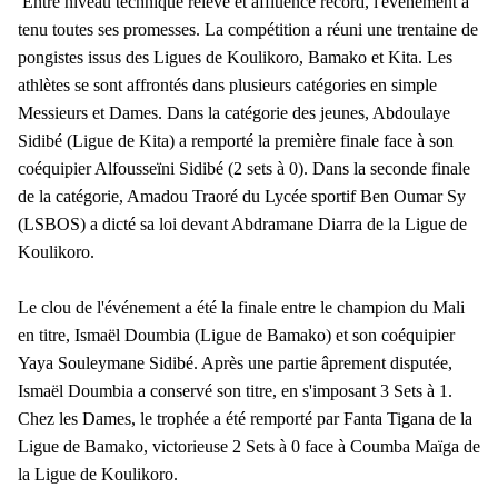
Entre niveau technique relevé et affluence record, l'événement a
tenu toutes ses promesses. La compétition a réuni une trentaine de
pongistes issus des Ligues de Koulikoro, Bamako et Kita.
Les
athlètes se sont affrontés dans plusieurs catégories en simple
Messieurs et Dames. Dans la catégorie des jeunes, Abdoulaye
Sidibé (Ligue de Kita) a remporté la première finale face à son
coéquipier Alfousseïni Sidibé (2 sets à 0). Dans la seconde finale
de la catégorie, Amadou Traoré du Lycée sportif Ben Oumar Sy
(LSBOS) a dicté sa loi devant Abdramane Diarra de la Ligue de
Koulikoro.
Le clou de l'événement a été la finale entre le champion du Mali
en titre, Ismaël Doumbia (Ligue de Bamako) et son coéquipier
Yaya Souleymane Sidibé. Après une partie âprement disputée,
Ismaël Doumbia a conservé son titre, en s'imposant 3 Sets à 1.
Chez les Dames, le trophée a été remporté par Fanta Tigana de la
Ligue de Bamako, victorieuse 2 Sets à 0 face à Coumba Maïga de
la Ligue de Koulikoro.