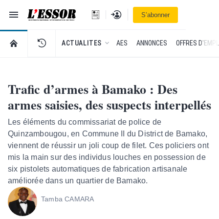
Navigation
Se connecter
S’abonner
L'Essor - retour à la une
RETOUR À LA PAGE D’ACCUEIL DE L'ESSOR
ACTUALITES
AES
ANNONCES
OFFRES D'EMPL
Trafic d’armes à Bamako : Des
armes saisies, des suspects interpellés
Les éléments du commissariat de police de
Quinzambougou, en Commune II du District de Bamako,
viennent de réussir un joli coup de filet. Ces policiers ont
mis la main sur des individus louches en possession de
six pistolets automatiques de fabrication artisanale
améliorée dans un quartier de Bamako.
Tamba CAMARA