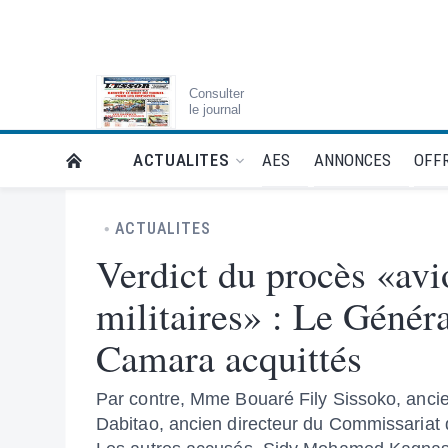
Consulter
le journal
AES
ANNONCES
OFFR
ACTUALITES
RETOUR À LA PAGE D’ACCUEIL DE L'ESSOR
ACTUALITES
Verdict du procès «avi
militaires» : Le Gén
Camara acquittés
Par contre, Mme Bouaré Fily Sissoko, anci
Dabitao, ancien directeur du Commissariat