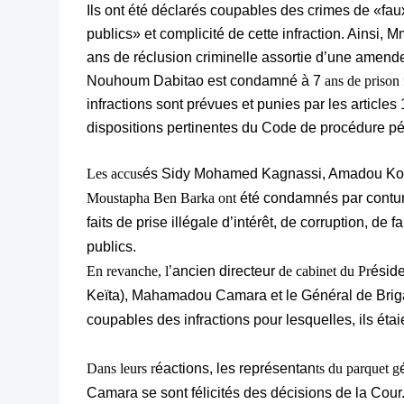
Ils ont été déclarés coupables des crimes de «fau
publics» et complicité de cette infraction. Ainsi
ans de réclusion criminelle assortie d’une amend
Nouhoum Dabitao est condamné à 7
ans de prison
infractions sont prévues et punies par les article
dispositions pertinentes du Code de procédure pé
Les accus
és Sidy Mohamed Kagnassi, Amadou K
Moustapha Ben Barka ont
été condamnés par contum
faits de prise illégale d’intérêt, de corruption, de 
publics.
En revanche, l
’ancien directeur
de cabinet du Pr
éside
Keïta), Mahamadou Camara et le Général de Brig
coupables des infractions pour lesquelles, ils étai
Dans leurs r
éactions, les représentan
ts du parquet g
Camara se sont félicités des décisions de la Co