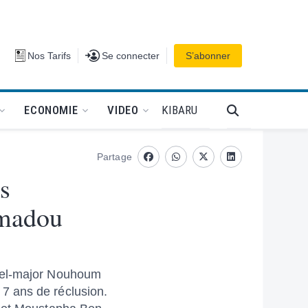
Se connecter
Nos Tarifs
Se connecter
S’abonner
PODCAT
KIBARU
ECONOMIE
VIDEO
Partage
Facebook
whatsapp
Twitter
Linkedin
s
amadou
onel-major Nouhoum
7 ans de réclusion.