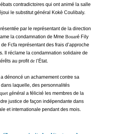
ébats contradictoires qui ont animé la salle
éjoui le substitut général Kokè Coulibaly.
eprésentée par le représentant de la direction
réclame la condamnation de Mme
Bouar
é Fily
de Fcfa représentant des frais d’approche
es. Il réclame la condamnation solidaire de
êts au profit
de l
’État.
o a dénoncé un acharnement contre sa
re dans laquelle, des personnalités
quet g
énéral a félici
t
é les membres de la
ndre justice de façon indépendante dans
nale et internationale pendant des mois.