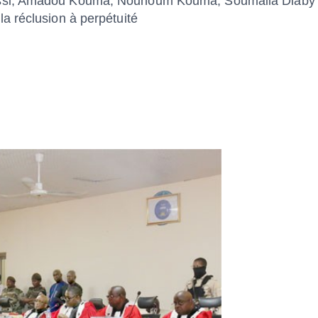
ssi, Amadou Kouma, Nouhoum Kouma, Soumaila Diaby
a réclusion à perpétuité