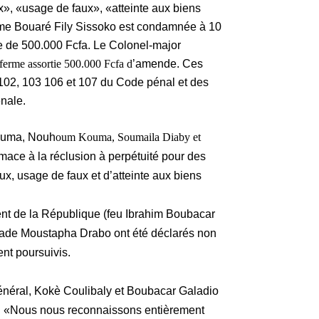
x», «usage de faux», «atteinte aux biens
, Mme Bouaré Fily Sissoko est condamnée à 10
e de 500.000 Fcfa. Le Colonel-major
 ferme assortie 500.000 Fcfa d
’amende. Ces
s 102, 103 106 et 107 du Code pénal et des
nale.
ouma, Nouh
oum Kouma, Soumaila Diaby et
ace à la réclusion à perpétuité pour des
faux, usage de faux et d’atteinte aux biens
nt de la République (feu Ibrahim Boubacar
ade Moustapha Drabo ont été déclarés non
ent poursuivis.
énéral, Kokè Coulibaly et Boubacar Galadio
ur. «Nous nous reconnaissons entièrement