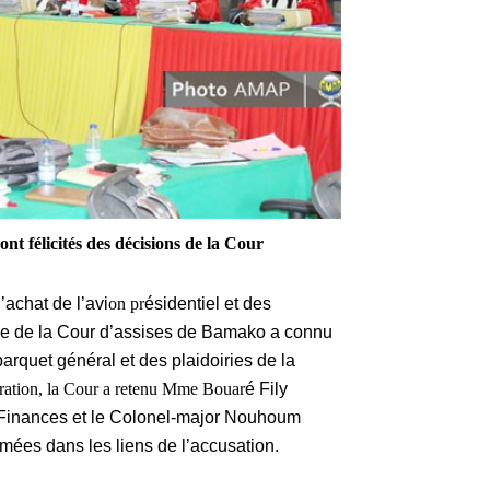
nt félicités des décisions de la Cour
l’achat de l’avi
on pr
ésidentiel et des
ale de la Cour d’assises de Bamako a connu
parquet général et des plaidoiries de la
ration, la Cour a retenu Mme Bouar
é Fily
 Finances et le Colonel-major Nouhoum
mées dans les liens de l’accusation.