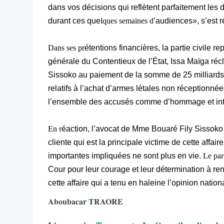
dans vos décisions qui reflètent parfaitement les d
durant ces que
lques semaines d
’audiences», s’est r
Dans ses pr
étentions financières, la partie civile r
générale du Contentieux de l’État, Issa Maïga 
Sissoko au paiement de la somme de 25 milliards 
relatifs à l’achat d’armes létales non réceptionné
l’ensemble des accusés comme d’hommage et intér
En r
éaction, l’avocat de Mme Bouaré Fily Sissok
cliente qui est la principale victime de cette affai
importantes impliquées ne sont plus en vie.
Le par
Cour pour leur courage et leur détermination à re
cette affaire qui a tenu en haleine l’opinion natio
Aboubacar TRAORE