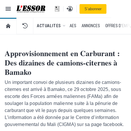
Navigation
Se connecter
S’abonner
L'Essor - retour à la une
RETOUR À LA PAGE D’ACCUEIL DE L'ESSOR
ACTUALITES
AES
ANNONCES
OFFRES D'EMPL
Approvisionnement en Carburant :
Des dizaines de camions-citernes à
Bamako
Un important convoi de plusieurs dizaines de camions-
citernes est arrivé à Bamako, ce 29 octobre 2025, sous
escorte des Forces armées maliennes (FAMa) afin de
soulager la population malienne suite à la pénurie de
carburant que vit le pays depuis quelques semaines.
L’information a été donnée par le Centre d’information
gouvernemental du Mali (CIGMA) sur sa page facebook.