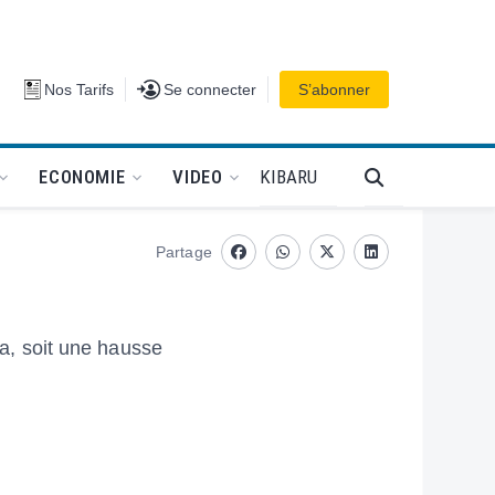
Se connecter
Nos Tarifs
Se connecter
S’abonner
PODCAT
KIBARU
ECONOMIE
VIDEO
Partage
Facebook
whatsapp
Twitter
Linkedin
fa, soit une hausse