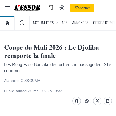
Navigation
Se connecter
S’abonner
L'Essor - retour à la une
RETOUR À LA PAGE D’ACCUEIL DE L'ESSOR
ACTUALITES
AES
ANNONCES
OFFRES D'EMPL
Coupe du Mali 2026 : Le Djoliba
remporte la finale
Les Rouges de Bamako décrochent au passage leur 21è
couronne
Alassane CISSOUMA
Publié samedi 30 mai 2026 à 19:32
Facebook
whatsapp
Twitter
Linke