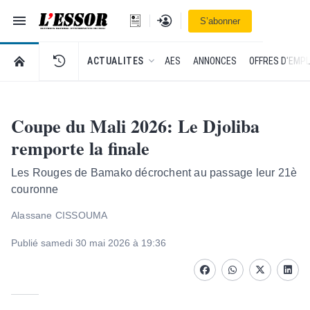
Navigation
Se connecter
S’abonner
L'Essor - retour à la une
RETOUR À LA PAGE D’ACCUEIL DE L'ESSOR
ACTUALITES
AES
ANNONCES
OFFRES D'EMPL
Coupe du Mali 2026: Le Djoliba
remporte la finale
Les Rouges de Bamako décrochent au passage leur 21è
couronne
Alassane CISSOUMA
Publié samedi 30 mai 2026 à 19:36
Facebook
whatsapp
Twitter
Linke