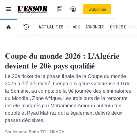
Navigation
Se connecter
S’abonner
L'Essor - retour à la une
RETOUR À LA PAGE D’ACCUEIL DE L'ESSOR
ACTUALITES
AES
ANNONCES
OFFRES D'EMPL
Coupe du monde 2026 : L’Algérie
devient le 20è pays qualifié
Le 20è ticket de la phase finale de la Coupe du monde
2026 a été décroché, hier par l’Algérie victorieuse 3-0 de
la Somalie, au compte de la 9è journée des éliminatoires
du Mondial, Zone Afrique. Les trois buts de la rencontre
ont été marqués par Mohammed Amoura auteur d’un
doublé et Ryad Mahrez qui a également délivré deux
passes décisives.
Soulemane Bobo TOUNKARA