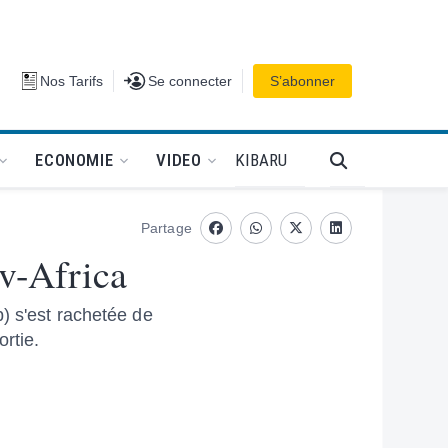
Se connecter
Nos Tarifs
Se connecter
S’abonner
PODCAT
KIBARU
ECONOMIE
VIDEO
Partage
Facebook
whatsapp
Twitter
Linkedin
v-Africa
) s'est rachetée de
rtie.