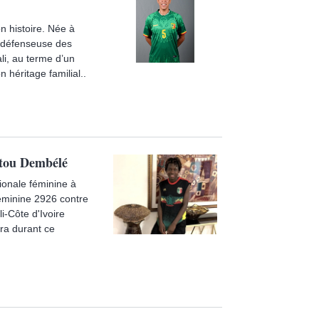
n histoire. Née à
a défenseuse des
li, au terme d’un
héritage familial..
atou Dembélé
ionale féminine à
éminine 2926 contre
i-Côte d'Ivoire
ra durant ce