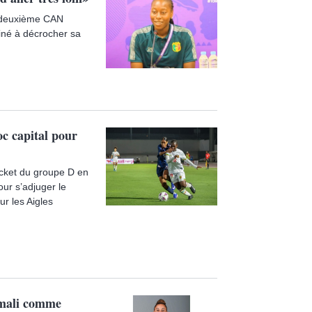
a deuxième CAN
miné à décrocher sa
 capital pour
icket du groupe D en
ur s’adjuger le
ur les Aigles
 mali comme