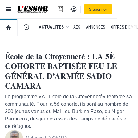
Navigation
Se connecter
S’abonner
L'Essor - retour à la une
RETOUR À LA PAGE D’ACCUEIL DE L'ESSOR
ACTUALITES
AES
ANNONCES
OFFRES D'EMPL
École de la Citoyenneté : LA 5È
COHORTE BAPTISÉE FEU LE
GÉNÉRAL D’ARMÉE SADIO
CAMARA
Le programme «À l’École de la Citoyenneté» renforce sa
communauté. Pour la 5è cohorte, ils sont au nombre de
200 jeunes venus du Mali, du Burkina Faso, du Niger.
Parmi eux, des jeunes issus des camps de déplacés et
de réfugiés.
Mohamed DIAWARA