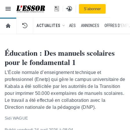
Navigation
Se connecter
S’abonner
L'Essor - retour à la une
RETOUR À LA PAGE D’ACCUEIL DE L'ESSOR
ACTUALITES
AES
ANNONCES
OFFRES D'EMPL
Éducation : Des manuels scolaires
pour le fondamental 1
L’École normale d’enseignement technique et
professionnel (Enetp) qui gère le campus universitaire de
Kabala a été sollicitée par les autorités de la Transition
pour imprimer 50.000 exemplaires de manuels scolaires.
Le travail a été effectué en collaboration avec la
Direction nationale de la pédagogie (DNP).
Sidi WAGUE
Publié vendredi 24 avril 2026 à 08:04