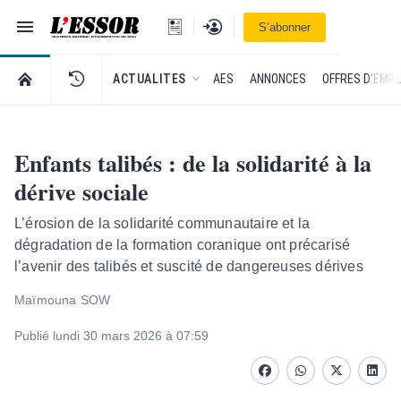
Navigation
Se connecter
S’abonner
L'Essor - retour à la une
RETOUR À LA PAGE D’ACCUEIL DE L'ESSOR
ACTUALITES
AES
ANNONCES
OFFRES D'EMPL
Enfants talibés : de la solidarité à la
dérive sociale
L’érosion de la solidarité communautaire et la
dégradation de la formation coranique ont précarisé
l’avenir des talibés et suscité de dangereuses dérives
Maïmouna SOW
Publié lundi 30 mars 2026 à 07:59
Facebook
whatsapp
Twitter
Linke