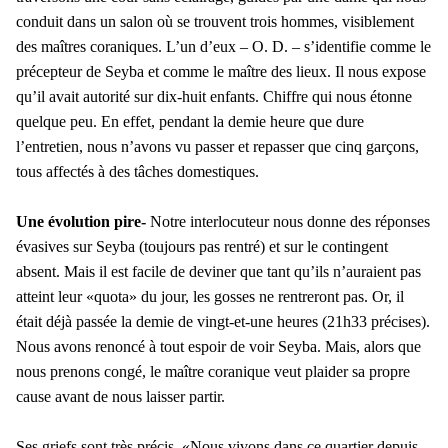
conduit dans un salon où se trouvent trois hommes, visiblement
des maîtres coraniques. L’un d’eux – O. D. – s’identifie comme le
précepteur de Seyba et comme le maître des lieux. Il nous expose
qu’il avait autorité sur dix-huit enfants. Chiffre qui nous étonne
quelque peu. En effet, pendant la demie heure que dure
l’entretien, nous n’avons vu passer et repasser que cinq garçons,
tous affectés à des tâches domestiques.
Une évolution pire-
Notre interlocuteur nous donne des réponses
évasives sur Seyba (toujours pas rentré) et sur le contingent
absent. Mais il est facile de deviner que tant qu’ils n’auraient pas
atteint leur «quota» du jour, les gosses ne rentreront pas. Or, il
était déjà passée la demie de vingt-et-une heures (21h33 précises).
Nous avons renoncé à tout espoir de voir Seyba. Mais, alors que
nous prenons congé, le maître coranique veut plaider sa propre
cause avant de nous laisser partir.
Ses griefs sont très précis. «Nous vivons dans ce quartier depuis