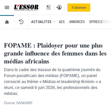
Navigation
Se connecter
S’abonner
L'Essor - retour à la une
RETOUR À LA PAGE D’ACCUEIL DE L'ESSOR
ACTUALITES
AES
ANNONCES
OFFRES D'EMPL
FOPAME : Plaidoyer pour une plus
grande influence des femmes dans les
médias africains
Dans le cadre des travaux de la quatrième journée du
Forum panafricain des médias (FOPAME), un panel
consacré au thème « Médias et leadership féminin » a
réuni, ce samedi 6 juin 2026, les professionnels des
médias.
Oumar SANKARE