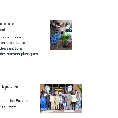
éminine
ent
plaident pour un
 ordures, l’accord
 des sanctions
n des sachets plastiques.
tiques en
ation des États du
 publique..