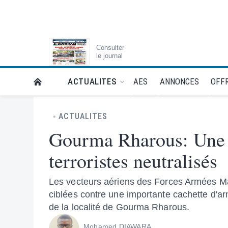
Consulter
le journal
AES
ANNONCES
OFFR
ACTUALITES
RETOUR À LA PAGE D’ACCUEIL DE L'ESSOR
ACTUALITES
Gourma Rharous: Une c
terroristes neutralisés
Les vecteurs aériens des Forces Armées Ma
ciblées contre une importante cachette d'a
de la localité de Gourma Rharous.
Mohamed DIAWARA