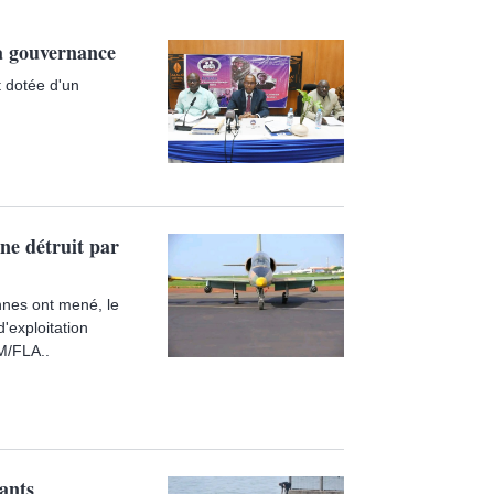
a gouvernance
 dotée d'un
ine détruit par
nnes ont mené, le
'exploitation
IM/FLA..
ants