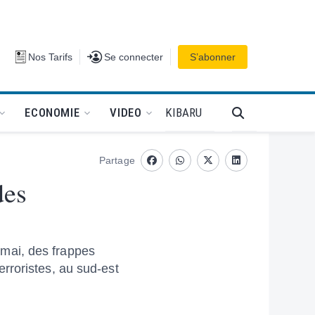
Se connecter
Nos Tarifs
Se connecter
S’abonner
PODCAT
KIBARU
ECONOMIE
VIDEO
Partage
Facebook
whatsapp
Twitter
Linkedin
des
mai, des frappes
rroristes, au sud-est