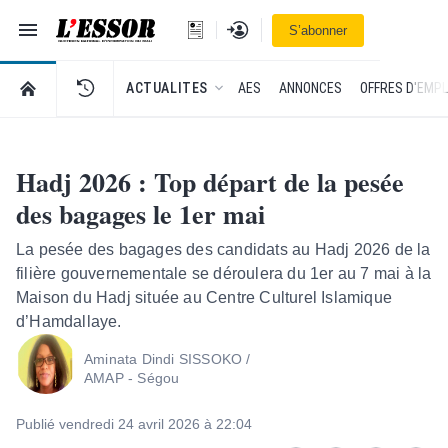
Navigation
Se connecter
S’abonner
L'Essor - retour à la une
RETOUR À LA PAGE D’ACCUEIL DE L'ESSOR
ACTUALITES
AES
ANNONCES
OFFRES D'EMPL
Hadj 2026 : Top départ de la pesée
des bagages le 1er mai
La pesée des bagages des candidats au Hadj 2026 de la
filière gouvernementale se déroulera du 1er au 7 mai à la
Maison du Hadj située au Centre Culturel Islamique
d’Hamdallaye.
Aminata Dindi SISSOKO /
AMAP - Ségou
Publié vendredi 24 avril 2026 à 22:04