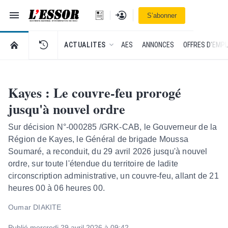
Navigation
Se connecter
S’abonner
L'Essor - retour à la une
RETOUR À LA PAGE D’ACCUEIL DE L'ESSOR
ACTUALITES
AES
ANNONCES
OFFRES D'EMPL
Kayes : Le couvre-feu prorogé
jusqu'à nouvel ordre
Sur décision N°-000285 /GRK-CAB, le Gouverneur de la
Région de Kayes, le Général de brigade Moussa
Soumaré, a reconduit, du 29 avril 2026 jusqu'à nouvel
ordre, sur toute l'étendue du territoire de ladite
circonscription administrative, un couvre-feu, allant de 21
heures 00 à 06 heures 00.
Oumar DIAKITE
Publié mercredi 29 avril 2026 à 09:42