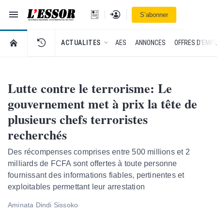
Navigation
Se connecter
S’abonner
L'Essor - retour à la une
RETOUR À LA PAGE D’ACCUEIL DE L'ESSOR
ACTUALITES
AES
ANNONCES
OFFRES D'EMPL
Lutte contre le terrorisme: Le
gouvernement met à prix la tête de
plusieurs chefs terroristes
recherchés
Des récompenses comprises entre 500 millions et 2
milliards de FCFA sont offertes à toute personne
fournissant des informations fiables, pertinentes et
exploitables permettant leur arrestation
Aminata Dindi Sissoko