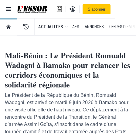
Navigation
Se connecter
S’abonner
L'Essor - retour à la une
RETOUR À LA PAGE D’ACCUEIL DE L'ESSOR
ACTUALITES
AES
ANNONCES
OFFRES D'EMPL
Mali-Bénin : Le Président Romuald
Wadagni à Bamako pour relancer les
corridors économiques et la
solidarité régionale
Le Président de la République du Bénin, Romuald
Wadagni, est arrivé ce mardi 9 juin 2026 à Bamako pour
une visite officielle de haut niveau. Ce déplacement à la
rencontre du Président de la Transition, le Général
d’armée Assimi Goïta, s’inscrit dans le cadre d’une
tournée d’amitié et de travail entamée auprès des États