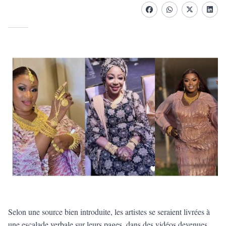
Facebook
whatsapp
Twitter
Linke
Selon une source bien introduite, les artistes se seraient livrées à
une escalade verbale sur leurs pages, dans des vidéos devenues