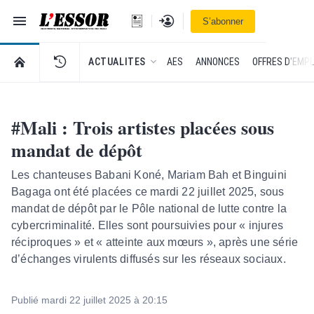
Navigation
Se connecter
S’abonner
L'Essor - retour à la une
RETOUR À LA PAGE D’ACCUEIL DE L'ESSOR
ACTUALITES
AES
ANNONCES
OFFRES D'EMPL
#Mali : Trois artistes placées sous
mandat de dépôt
Les chanteuses Babani Koné, Mariam Bah et Binguini
Bagaga ont été placées ce mardi 22 juillet 2025, sous
mandat de dépôt par le Pôle national de lutte contre la
cybercriminalité. Elles sont poursuivies pour « injures
réciproques » et « atteinte aux mœurs », après une série
d’échanges virulents diffusés sur les réseaux sociaux.
Publié mardi 22 juillet 2025 à 20:15