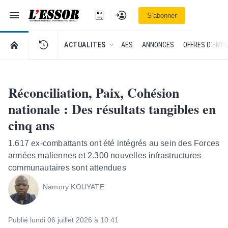
Navigation
Se connecter
S’abonner
L'Essor - retour à la une
RETOUR À LA PAGE D’ACCUEIL DE L'ESSOR
ACTUALITES
AES
ANNONCES
OFFRES D'EMPL
Réconciliation, Paix, Cohésion
nationale : Des résultats tangibles en
cinq ans
1.617 ex-combattants ont été intégrés au sein des Forces
armées maliennes et 2.300 nouvelles infrastructures
communautaires sont attendues
Namory KOUYATE
Publié lundi 06 juillet 2026 à 10:41