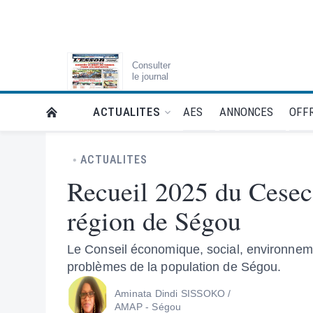
Consulter
le journal
AES
ANNONCES
OFFR
ACTUALITES
RETOUR À LA PAGE D’ACCUEIL DE L'ESSOR
ACTUALITES
Recueil 2025 du Cesec
région de Ségou
Le Conseil économique, social, environnement
problèmes de la population de Ségou.
Aminata Dindi SISSOKO /
AMAP - Ségou