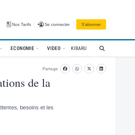
Se connecter
Nos Tarifs
Se connecter
S’abonner
PODCAT
KIBARU
ECONOMIE
VIDEO
Partage
Facebook
whatsapp
Twitter
Linkedin
tions de la
ttentes, besoins et les