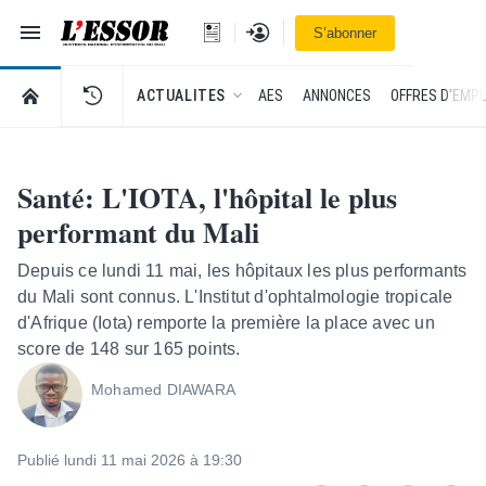
Navigation
Se connecter
S’abonner
L'Essor - retour à la une
RETOUR À LA PAGE D’ACCUEIL DE L'ESSOR
ACTUALITES
AES
ANNONCES
OFFRES D'EMPL
Santé: L'IOTA, l'hôpital le plus
performant du Mali
Depuis ce lundi 11 mai, les hôpitaux les plus performants
du Mali sont connus. L'Institut d'ophtalmologie tropicale
d'Afrique (Iota) remporte la première la place avec un
score de 148 sur 165 points.
Mohamed DIAWARA
Publié lundi 11 mai 2026 à 19:30