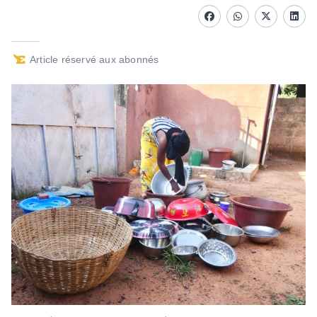
Facebook
whatsapp
Twitter
Linke
Article réservé aux abonnés