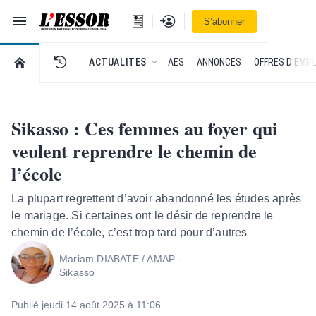
Navigation
Se connecter
S’abonner
L'Essor - retour à la une
RETOUR À LA PAGE D’ACCUEIL DE L'ESSOR
ACTUALITES
AES
ANNONCES
OFFRES D'EMPL
Sikasso : Ces femmes au foyer qui
veulent reprendre le chemin de
l’école
La plupart regrettent d’avoir abandonné les études après
le mariage. Si certaines ont le désir de reprendre le
chemin de l’école, c’est trop tard pour d’autres
Mariam DIABATE / AMAP -
Sikasso
Publié jeudi 14 août 2025 à 11:06