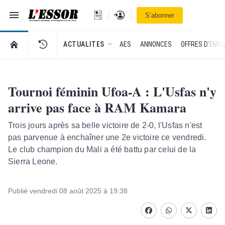
Navigation
Se connecter
S’abonner
L'Essor - retour à la une
RETOUR À LA PAGE D’ACCUEIL DE L'ESSOR
ACTUALITES
AES
ANNONCES
OFFRES D'EMPL
Tournoi féminin Ufoa-A : L'Usfas n'y
arrive pas face à RAM Kamara
Trois jours après sa belle victoire de 2-0, l'Usfas n'est
pas parvenue à enchaîner une 2e victoire ce vendredi.
Le club champion du Mali a été battu par celui de la
Sierra Leone.
Publié vendredi 08 août 2025 à 19:38
Facebook
whatsapp
Twitter
Linke